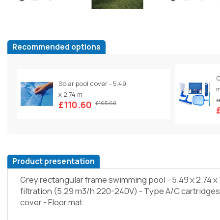
Recommended options
C
Solar pool cover - 5.49
m
x 2.74 m
e
£110.60
£165.60
Product presentation
Grey rectangular frame swimming pool - 5.49 x 2.74 x 
filtration (5.29 m3/h 220-240V) - Type A/C cartridges 
cover - Floor mat