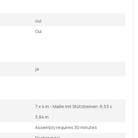
oui
Oui
ja
7 x 4 m - Maße mit Stützbeinen: 6,53 x
3,84 m
Assembly requires 30 minutes
Rectangular