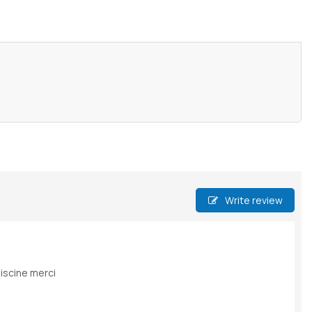
Write review
piscine merci