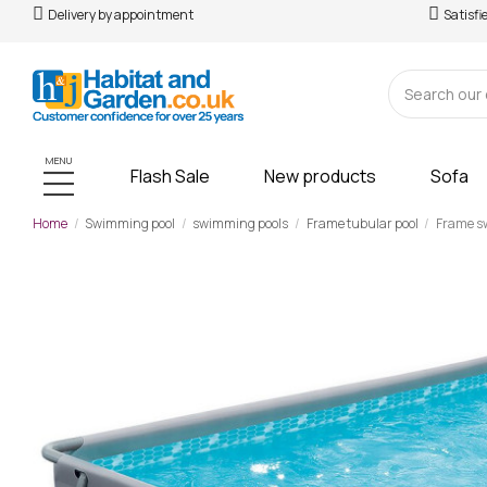
Delivery by appointment
Satisfi
MENU
Flash Sale
New products
Sofa
Home
Swimming pool
swimming pools
Frame tubular pool
Frame sw
-£64.00