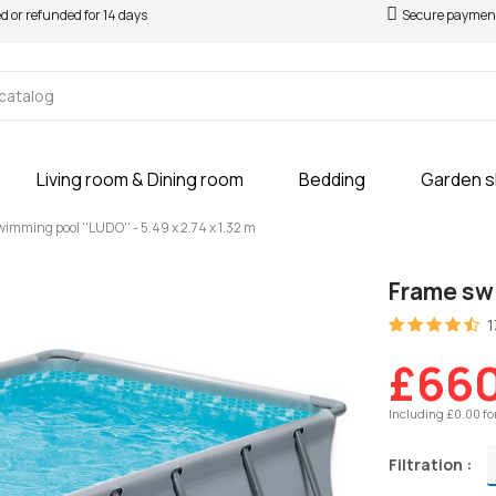
ed or refunded for 14 days
Secure paymen
Living room & Dining room
Bedding
Garden 
imming pool ''LUDO'' - 5.49 x 2.74 x 1.32 m
Frame swi
1
£66
Including £0.00 fo
Filtration :