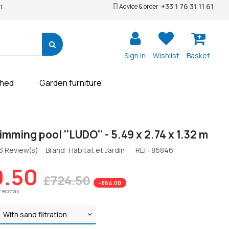
+33 1 76 31 11 61
Advice & order :
t
Sign in
Wishlist
Basket
shed
Garden furniture
mming pool ''LUDO'' - 5.49 x 2.74 x 1.32 m
3 Review(s)
Brand: Habitat et Jardin
REF:
86846
0.50
£724.50
-£64.00
r ecotax