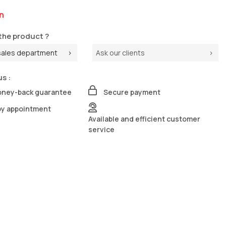
n
the product ?
sales department
Ask our clients
us :
oney-back guarantee
Secure payment
by appointment
Available and efficient customer
service