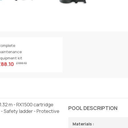
omplete
aintenance
quipment kit
£88.10
£188.10
1.32 m - RX1500 cartridge
POOL DESCRIPTION
- Safety ladder - Protective
Materials :