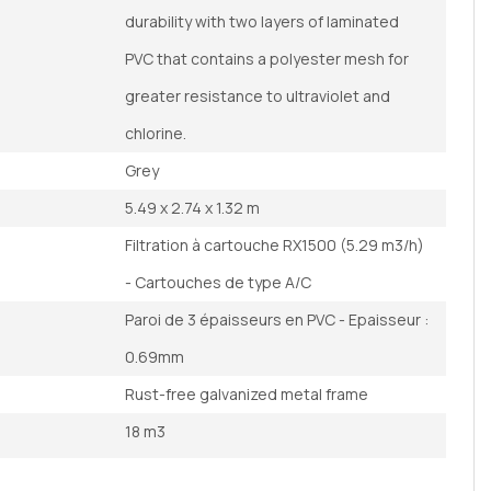
durability with two layers of laminated
PVC that contains a polyester mesh for
greater resistance to ultraviolet and
chlorine.
Grey
5.49 x 2.74 x 1.32 m
Filtration à cartouche RX1500 (5.29 m3/h)
- Cartouches de type A/C
Paroi de 3 épaisseurs en PVC - Epaisseur :
0.69mm
Rust-free galvanized metal frame
18 m3