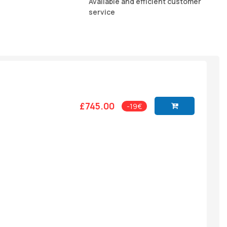
Available and efficient customer
service
£745.00
-19€