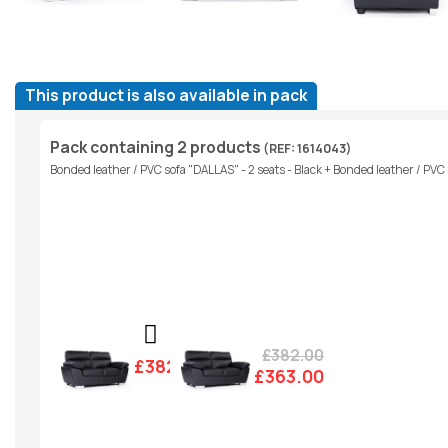
This product is also available in pack
Pack containing 2 products
(REF: 1614043)
Bonded leather / PVC sofa "DALLAS" - 2 seats - Black + Bonded leather / PVC 
£382.00
£382.00
£363.00