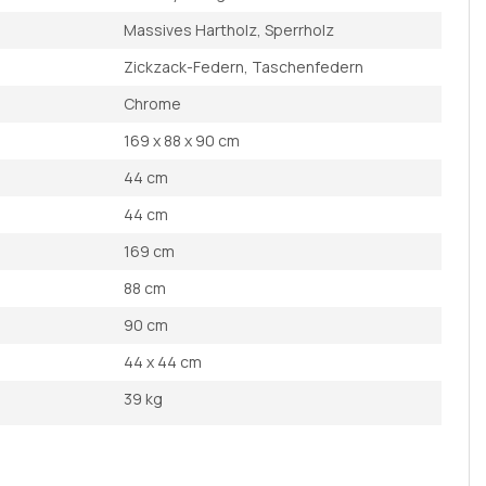
Massives Hartholz, Sperrholz
Zickzack-Federn, Taschenfedern
Chrome
169 x 88 x 90 cm
44 cm
44 cm
169 cm
88 cm
90 cm
44 x 44 cm
39 kg