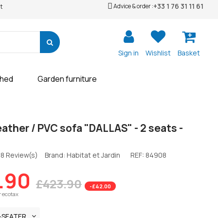
+33 1 76 31 11 61
Advice & order :
t
Sign in
Wishlist
Basket
shed
Garden furniture
ather / PVC sofa "DALLAS" - 2 seats -
8 Review(s)
Brand: Habitat et Jardin
REF:
84908
.90
£423.90
-£42.00
r ecotax