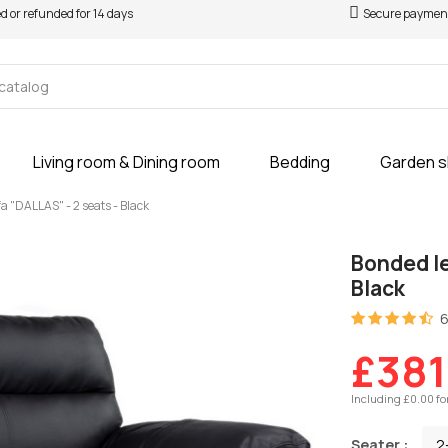
ed or refunded for 14 days
Secure paymen
Living room & Dining room
Bedding
Garden 
a "DALLAS" - 2 seats - Black
Bonded le
Black
6
£381
Including £0.00 fo
Seater :