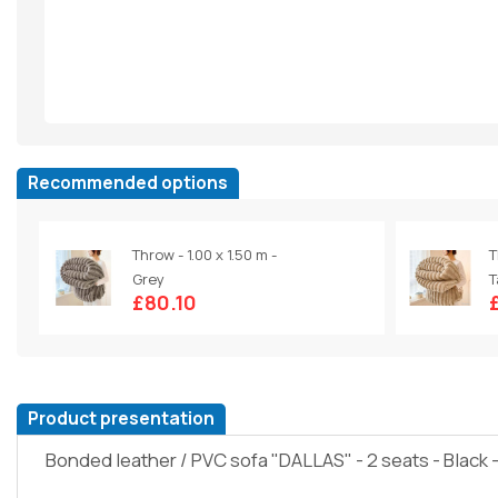
Recommended options
Throw - 1.00 x 1.50 m -
T
Grey
T
£80.10
Product presentation
Bonded leather / PVC sofa "DALLAS" - 2 seats - Black -