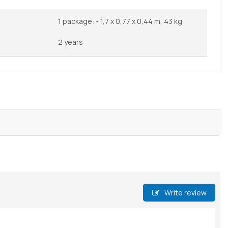
1 package: - 1,7 x 0,77 x 0,44 m, 43 kg
2 years
Write review