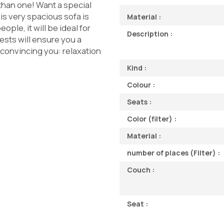
 than one! Want a special
is very spacious sofa is
Material :
le, it will be ideal for
Description :
ests will ensure you a
 convincing you: relaxation
Kind :
Colour :
Seats :
Color (filter) :
Material :
number of places (Filter) :
Couch :
Seat :