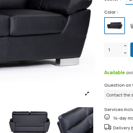
Color :
Available
del
Question on 
Contact the 
Services incl
14-day m
Delivery 