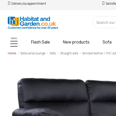
Delivery by appointment
Satisfi
MENU
Flash Sale
New products
Sofa
Home
Sofas and Lounge
Sofa
Straight sofa
Bonded leather / PVC sof
-£42.00