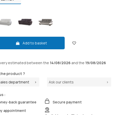
Add to basket
ivery
estimated between the
14/08/2026
and the
19/08/2026
the product ?
sales department
Ask our clients
us :
oney-back guarantee
Secure payment
by appointment