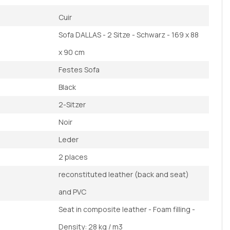
Cuir
Sofa DALLAS - 2 Sitze - Schwarz - 169 x 88
x 90 cm
Festes Sofa
Black
2-Sitzer
Noir
Leder
2 places
reconstituted leather (back and seat)
and PVC
Seat in composite leather - Foam filling -
Density: 28 kg / m3